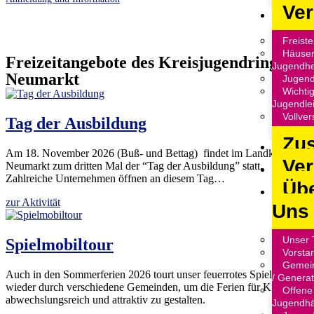
Ver
Freiste
Häuser,
Freizeitangebote des Kreisjugendrings
Jugendh
Neumarkt
Jugen
Wichtig
Jugendlei
Vollve
Tag der Ausbildung
Zu
Am 18. November 2026 (Buß- und Bettag) findet im Landkreis
Ver
Neumarkt zum dritten Mal der “Tag der Ausbildung” statt.
Zahlreiche Unternehmen öffnen an diesem Tag…
Üb
zur Aktivität
Uns
Unser
Spielmobiltour
Vorsta
Gemein
Auch in den Sommerferien 2026 tourt unser feuerrotes Spielmobil
/ Genera
wieder durch verschiedene Gemeinden, um die Ferien für Kinder
Offene
abwechslungsreich und attraktiv zu gestalten.
Jugendh