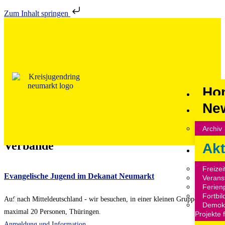
Zum Inhalt springen
Ho
Ne
AKTIonen
Archiv
Freizeitangebote der Vereine und
Verbände
Akt
Freize
Evangelische Jugend im Dekanat Neumarkt
C
Verans
Ferien
Fortbil
Auf nach Mitteldeutschland - wir besuchen, in einer kleinen Gruppe von
M
Demokr
maximal 20 Personen, Thüringen.
S
Projekte
Anmeldung und Information
A