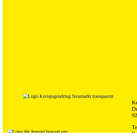
Kr
Dr
92
Te
E-