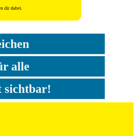
n dir dabei.
eichen
r alle
 sichtbar!