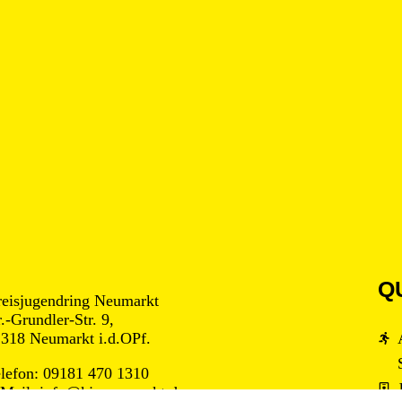
Q
eisjugendring Neumarkt
.-Grundler-Str. 9,
318 Neumarkt i.d.OPf.
lefon: 09181 470 1310
Mail: info@kjr-neumarkt.de