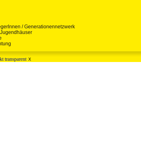
gerInnen / Generationennetzwerk
& Jugendhäuser
e
htung
X
ZUSCHÜSSE