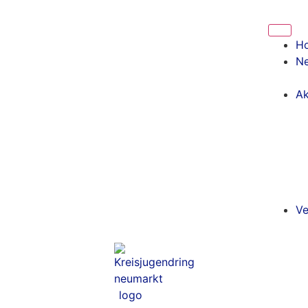
H
N
Ak
Ve