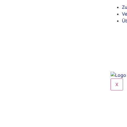
Zu
Ve
Üb
X