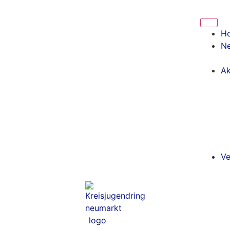
Inhalt
springen
H
N
Ak
Ve