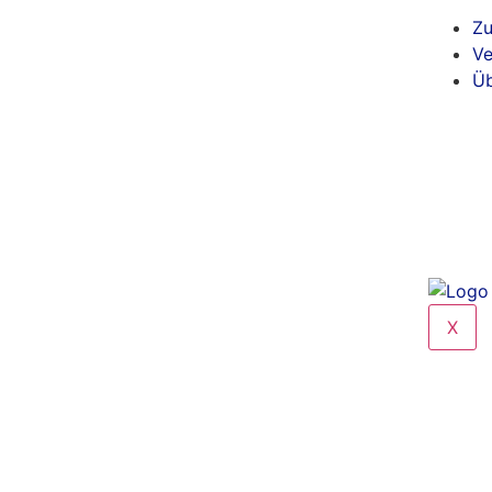
Zu
Ve
Üb
X